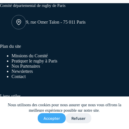
Comité départemental de rugby de Paris
9, rue Omer Talon - 75 011 Paris
Plan du site
Missions du Comité
Pratiquer le rugby à Paris
Nos Partenaires
Newsletters
Contact
Liens utiles
Nous utilisons des cookies pour nous assurer que nous vous offrons la
FFR
Ligue régionale Île de France
meilleure expérience possible sur notre site.
Tournoi des capitales
Accepter
Refuser
Tous droits réservés © 2026 Comité départemental de rugby
de Paris - Made by
STUDIO CAD