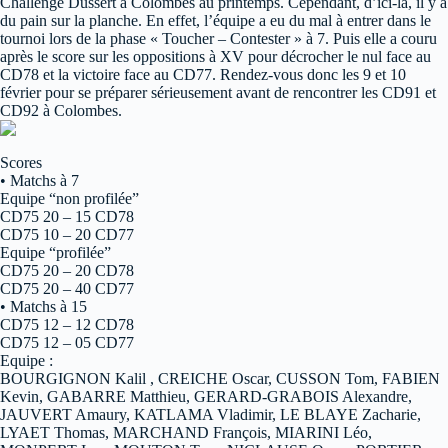
Challenge Dussert à Colombes au printemps. Cependant, d’ici-là, il y a
du pain sur la planche. En effet, l’équipe a eu du mal à entrer dans le
tournoi lors de la phase « Toucher – Contester » à 7. Puis elle a couru
après le score sur les oppositions à XV pour décrocher le nul face au
CD78 et la victoire face au CD77. Rendez-vous donc les 9 et 10
février pour se préparer sérieusement avant de rencontrer les CD91 et
CD92 à Colombes.
Scores
• Matchs à 7
Equipe “non profilée”
CD75 20 – 15 CD78
CD75 10 – 20 CD77
Equipe “profilée”
CD75 20 – 20 CD78
CD75 20 – 40 CD77
• Matchs à 15
CD75 12 – 12 CD78
CD75 12 – 05 CD77
Equipe :
BOURGIGNON Kalil , CREICHE Oscar, CUSSON Tom, FABIEN
Kevin, GABARRE Matthieu, GERARD-GRABOIS Alexandre,
JAUVERT Amaury, KATLAMA Vladimir, LE BLAYE Zacharie,
LYAET Thomas, MARCHAND François, MIARINI Léo,