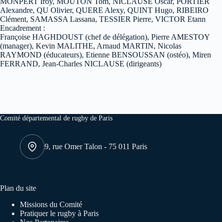
MONPERT Iroy, MOUTON Tom, NICLAUSE Oscar, PORTIER
Alexandre, QU Olivier, QUERE Alexy, QUINT Hugo, RIBEIRO
Clément, SAMASSA Lassana, TESSIER Pierre, VICTOR Etann
Encadrement :
Françoise HAGHDOUST (chef de délégation), Pierre AMESTOY
(manager), Kevin MALITHE, Arnaud MARTIN, Nicolas
RAYMOND (éducateurs), Etienne BENSOUSSAN (ostéo), Miren
FERRAND, Jean-Charles NICLAUSE (dirigeants)
Comité départemental de rugby de Paris
9, rue Omer Talon - 75 011 Paris
Plan du site
Missions du Comité
Pratiquer le rugby à Paris