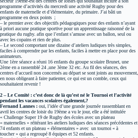
secteur 19ème-est des centres de loisirs qui souhaitait inclure à son
programme d’activités du mercredi une activité Rugby pour des
enfants de maternelle et d’élémentaire, du primaire. J’ai bâti un
programme en deux points ;
– le premier avec des objectifs pédagogiques pour des enfants n’ayant
à priori aucune pratique sportive pour un apprentissage raisonné de la
pratique du rugby. afin que l’enfant s’amuse avec un ballon, seul ou
avec les copains et rien de plus.
– Le second comportant une dizaine d’ateliers ludiques très simples,
faciles à comprendre par les enfants, faciles à mettre en place pour des
animateurs.
Une 1ère séance a réuni 16 enfants du groupe scolaire Brunet, une
2ème en a rassemblé 24 ,une 3ème 32 etc. Au fil des séances, des
centres d’accueil non concernés au départ se sont joints au mouvement,
en nous obligeant à faire patienter, ce qui est un comble, ceux qui
souhaitaient revenir !
2 – Le Comité : c’est donc de là qu’est né le Tournoi et l’activité
pendant les vacances scolaires également,?
Fernand Lannes :
oui, l’idée d’une grande journée rassemblant en
avril les centres de loisir du 19ème a vu le jour, elle a été intitulée
« Challenge Super 19 de Rugby des écoles avec un plateau
« maternelles » réitérant les ateliers ludiques des séances précédentes et
74 enfants et un plateau « élémentaires » avec un tournoi « à
toucher » qui a regroupé 8 équipes et 52 enfants.