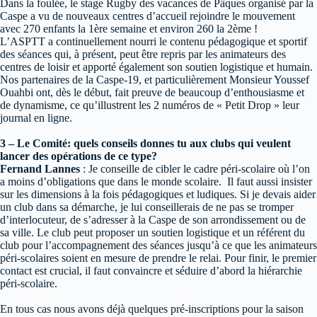
Dans la foulée, le stage Rugby des vacances de Pâques organisé par la
Caspe a vu de nouveaux centres d’accueil rejoindre le mouvement
avec 270 enfants la 1ère semaine et environ 260 la 2ème !
L’ASPTT a continuellement nourri le contenu pédagogique et sportif
des séances qui, à présent, peut être repris par les animateurs des
centres de loisir et apporté également son soutien logistique et humain.
Nos partenaires de la Caspe-19, et particulièrement Monsieur Youssef
Ouahbi ont, dès le début, fait preuve de beaucoup d’enthousiasme et
de dynamisme, ce qu’illustrent les 2 numéros de « Petit Drop » leur
journal en ligne.
3 – Le Comité: quels conseils donnes tu aux clubs qui veulent
lancer des opérations de ce type?
Fernand Lannes
: Je conseille de cibler le cadre péri-scolaire où l’on
a moins d’obligations que dans le monde scolaire. Il faut aussi insister
sur les dimensions à la fois pédagogiques et ludiques. Si je devais aider
un club dans sa démarche, je lui conseillerais de ne pas se tromper
d’interlocuteur, de s’adresser à la Caspe de son arrondissement ou de
sa ville. Le club peut proposer un soutien logistique et un référent du
club pour l’accompagnement des séances jusqu’à ce que les animateurs
péri-scolaires soient en mesure de prendre le relai. Pour finir, le premier
contact est crucial, il faut convaincre et séduire d’abord la hiérarchie
péri-scolaire.
En tous cas nous avons déjà quelques pré-inscriptions pour la saison