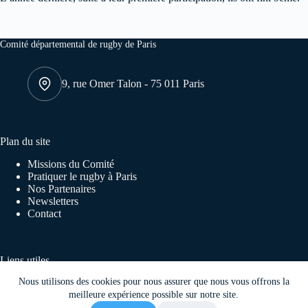
Comité départemental de rugby de Paris
9, rue Omer Talon - 75 011 Paris
Plan du site
Missions du Comité
Pratiquer le rugby à Paris
Nos Partenaires
Newsletters
Contact
Liens utiles
Nous utilisons des cookies pour nous assurer que nous vous offrons la
FFR
Ligue régionale Île de France
meilleure expérience possible sur notre site.
Tournoi des capitales