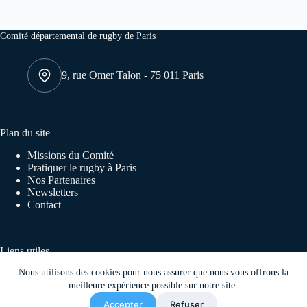
Comité départemental de rugby de Paris
9, rue Omer Talon - 75 011 Paris
Plan du site
Missions du Comité
Pratiquer le rugby à Paris
Nos Partenaires
Newsletters
Contact
Liens utiles
Nous utilisons des cookies pour nous assurer que nous vous offrons la
FFR
Ligue régionale Île de France
meilleure expérience possible sur notre site.
Tournoi des capitales
Accepter
Refuser