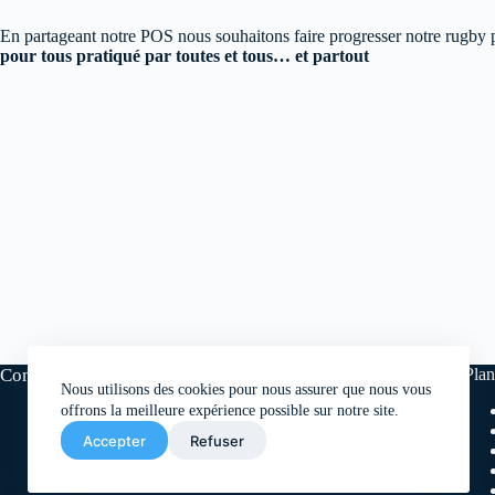
En partageant notre POS nous souhaitons faire progresser notre rugby pa
pour tous pratiqué par toutes et tous… et partout
Comité départemental de rugby de Paris
Plan
Nous utilisons des cookies pour nous assurer que nous vous
offrons la meilleure expérience possible sur notre site.
9, rue Omer Talon - 75 011 Paris
Accepter
Refuser