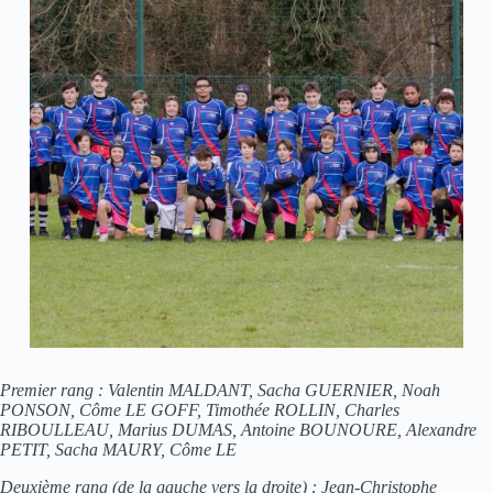
Premier rang : Valentin MALDANT, Sacha GUERNIER, Noah
PONSON, Côme LE GOFF, Timothée ROLLIN, Charles
RIBOULLEAU, Marius DUMAS, Antoine BOUNOURE, Alexandre
PETIT, Sacha MAURY, Côme LE
Deuxième rang (de la gauche vers la droite) : Jean-Christophe