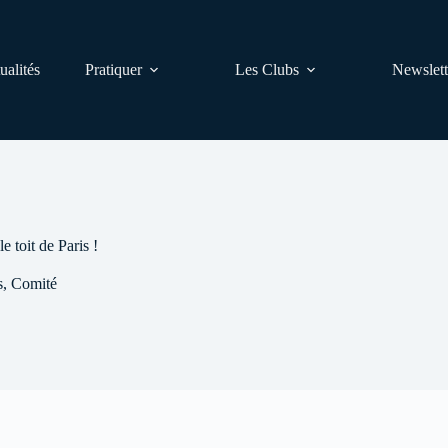
ualités
Pratiquer
Les Clubs
Newslett
 toit de Paris !
s
,
Comité