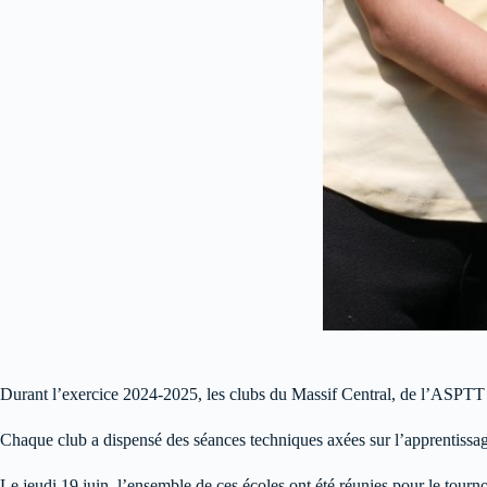
Durant l’exercice 2024-2025, les clubs du Massif Central, de l’ASPTT e
Chaque club a dispensé des séances techniques axées sur l’apprentissage 
Le jeudi 19 juin, l’ensemble de ces écoles ont été réunies pour le tour